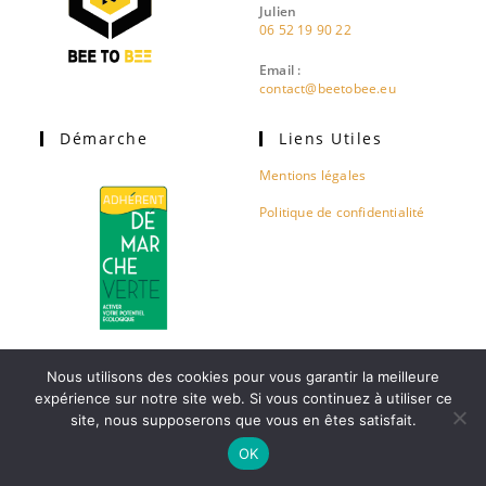
Julien
06 52 19 90 22
Email :
contact@beetobee.eu
Démarche
Liens Utiles
Mentions légales
Politique de confidentialité
Nous utilisons des cookies pour vous garantir la meilleure
expérience sur notre site web. Si vous continuez à utiliser ce
site, nous supposerons que vous en êtes satisfait.
BEE to BΞΞ ©2026 - Conception:
OK